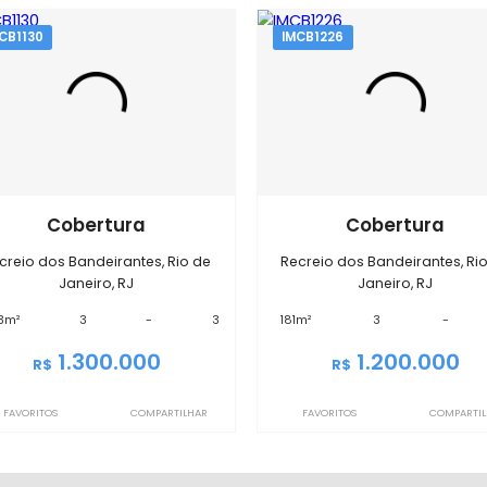
EXIBIR MAPA
óveis semelhantes em
Recreio do
IMCB1130
IMCB1226