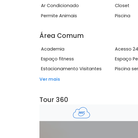
de fu...
Ver mais
Características do Imóve
Ar Condicionado
Clo
Permite Animais
Pisc
Área Comum
Academia
Ace
Espaço fitness
Esp
Estacionamento Visitantes
Pis
Ver mais