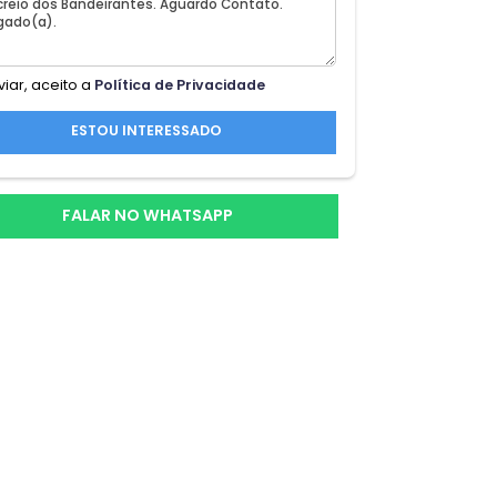
 137
rtos
Ao enviar, aceito a
Política de Privacidade
la
 com
ESTOU INTERESSADO
e 2
,
FALAR NO WHATSAPP
il;a
e
vas,