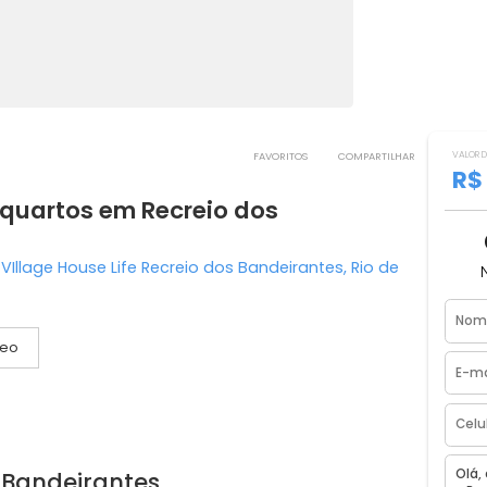
FAVORITOS
COMPART
m 3 quartos em Recreio dos
arra VIllage House Life Recreio dos Bandeirantes, Rio 
Vídeo