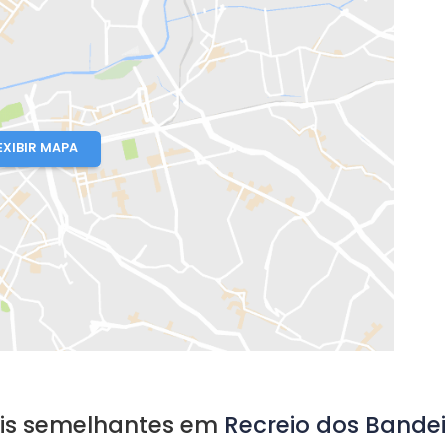
e
io de Janeiro, RJ