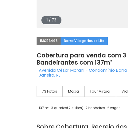
1 / 73
IMCB3493
Barra VIllage House Life
Cobertura para venda co
Bandeirantes com 137m²
Avenida César Morani - Condomínio B
Janeiro, RJ
73 Fotos
Mapa
Tour Virtual