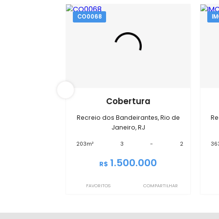
Im
CO0068