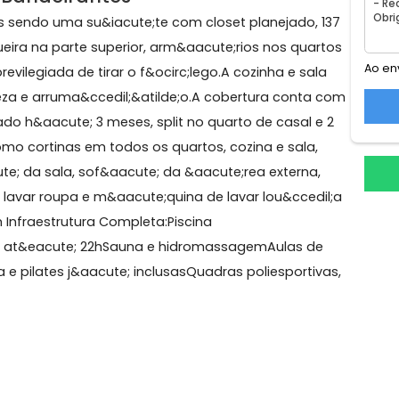
gas
 dos Bandeirantes
uartos sendo uma su&iacute;te com closet planejado,
rasqueira na parte superior, arm&aacute;rios nos qua
sp; previlegiada de tirar o f&ocirc;lego.A cozinha e sa
a limpeza e arruma&ccedil;&atilde;o.A cobertura conta
a instalado h&aacute; 3 meses, split no quarto de casal 
ssim como cortinas em todos os quartos, cozina e sala,
f&aacute; da sala, sof&aacute; da &aacute;rea externa
ina de lavar roupa e m&aacute;quina de lavar lou&cced
 com Infraestrutura Completa:Piscina
onando at&eacute; 22hSauna e hidromassagemAulas d
e;stica e pilates j&aacute; inclusasQuadras poliesporti