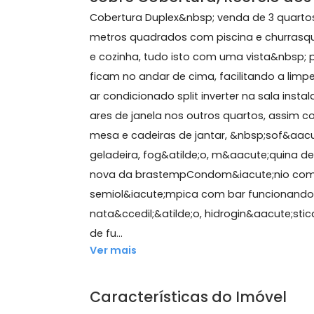
137 m²
3 quartos
(2 suítes)
2 banheiros
2 va
Sobre Cobertura, Recreio
Cobertura Duplex&nbsp; venda de 3 q
metros quadrados com piscina e chur
e cozinha, tudo isto com uma vista&nb
ficam no andar de cima, facilitando 
ar condicionado split inverter na sal
ares de janela nos outros quartos, a
mesa e cadeiras de jantar, &nbsp;so
geladeira, fog&atilde;o, m&aacute;qu
nova da brastempCondom&iacute;nio
semiol&iacute;mpica com bar funci
nata&ccedil;&atilde;o, hidrogin&aacut