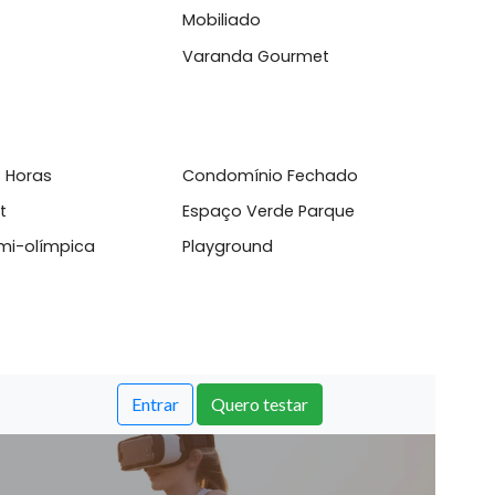
l
set
Mobiliado
ina
Varanda Gourmet
sso 24 Horas
Condomínio Fechado
aço Pet
Espaço Verde Parque
cina semi-olímpica
Playground