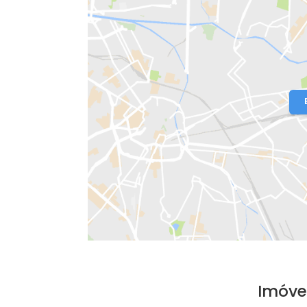
Localização do Imóvel
Condomínio:
Barra VIllage House Lif
Bairro:
Recreio dos Bandeirantes
- R
Endereço: Avenida César Morani