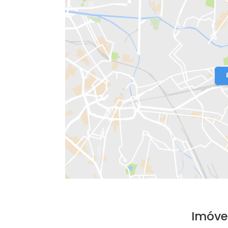
Localização do Imóvel
Condomínio:
BARRA VILLAGE HOUSE L
Bairro:
Recreio dos Bandeirantes
- R
Endereço: Avenida César Morani