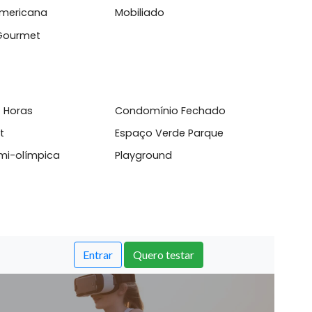
 c...
l
inha Americana
Mobiliado
anda Gourmet
sso 24 Horas
Condomínio Fechado
aço Pet
Espaço Verde Parque
cina semi-olímpica
Playground