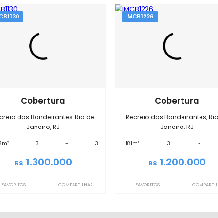
EXIBIR MAPA
óveis semelhantes em
Recreio do
IMCB1130
IMCB1226