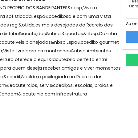
 dos Bandeirantes
VENDA NO RECREIO DOS BANDEIRANTES&nbsp;Viva o
obertura sofisticada, espa&ccedil;osa e com uma vist
uma das regi&otilde;es mais desejadas do Recreio d
o bem distribu&iacute;dos&nbsp;3 quartos&nbsp;Cozi
p;M&oacute;veis planejados&nbsp;Espa&ccedil;o gou
r&nbsp;Vista livre para as montanhas&nbsp;Ambiente
cobertura oferece o equil&iacute;brio perfeito entre
ivo, ideal para quem deseja receber amigos e viver mom
caliza&ccedil;&atilde;o privilegiada no Recreio dos
o a com&eacute;rcios, servi&ccedil;os, escolas, praias
ilde;o.Condom&iacute;nio com Infraestrutura