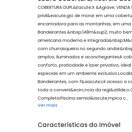
148 m²
3 quartos
(1 suíte)
2 vagas
Sobre Cobertura, Recreio
COBERTURA DUPL&Eacute;X &Agrave; 
privil&eacute;gio de morar em uma c
encantadora para as montanhas, em 
Bandeirantes.&nbsp;148m&sup2; muit
americana moderna e integrada&nbs
com churrasqueira no segundo anda
amplos, iluminados e aconchegantesA 
conforto, praticidade e lazer privat
especiais em um ambiente exclusivo.Lo
Bandeirantes, com f&aacute;cil acess
toda a conveni&ecirc;ncia da regi&at