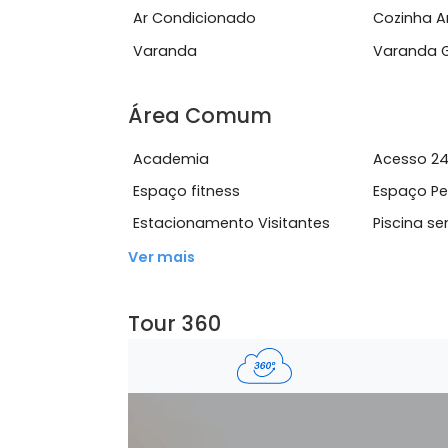
Completa:Piscina semiol&iacute;mpica
Ver mais
Características do Imóve
Ar Condicionado
Coz
Varanda
Var
Área Comum
Academia
Ace
Espaço fitness
Esp
Estacionamento Visitantes
Pis
Ver mais