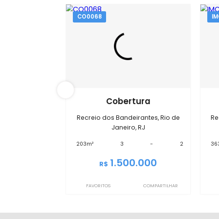
Im
CO0068