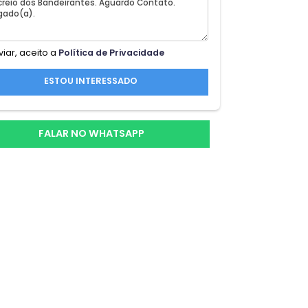
a
Ao enviar, aceito a
Política de Privacidade
os
nha
ESTOU INTERESSADO
rmet
s
FALAR NO WHATSAPP
entos
 e