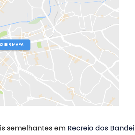
IFE
io de Janeiro, RJ