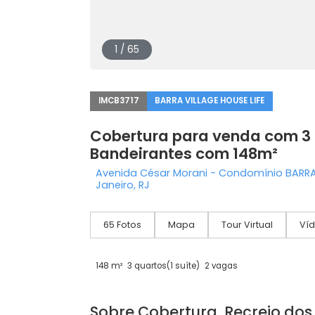
1 / 65
IMCB3717
BARRA VILLAGE HOUSE LIFE
Cobertura para venda co
Bandeirantes com 148m²
Avenida César Morani - Condomínio B
Janeiro, RJ
65 Fotos
Mapa
Tour Virtual