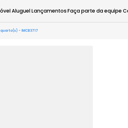
r imóvel
Aluguel
Lançamentos
Faça parte d
tes - 3 quarto(s) - IMCB3717