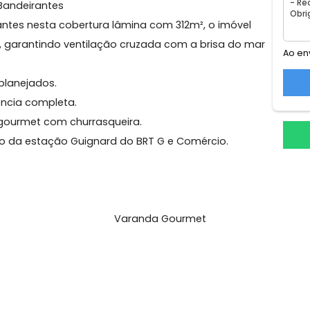
gas
3° andar
1 elevador social
 dos Bandeirantes
o dos Bandeirantes
andeirantes nesta cobertura lâmina com 312m², o imóve
 andar, garantindo ventilação cruzada com a brisa do
óveis planejados.
ependência completa.
espaço gourmet com churrasqueira.
a, proxio da estação Guignard do BRT G e Comércio.
l