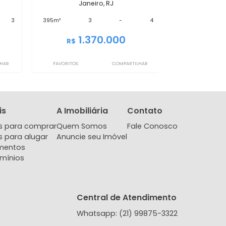
IMCB1284
ertura
Cobertura
deirantes, Rio de
Recreio dos Bandeirantes, Rio de
iro, RJ
Janeiro, RJ
-
3
395m²
3
-
4
200.000
1.370.000
R$
COMPARTILHAR
FAVORITOS
COMPARTILHAR