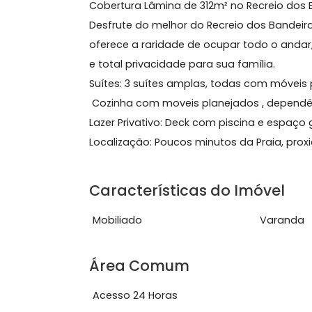
312 m²
3 quartos
(3 suítes)
2 banheiros
2 va
Sobre Cobertura, Recreio
Cobertura Lâmina de 312m² no Recrei
Desfrute do melhor do Recreio dos B
oferece a raridade de ocupar todo o
e total privacidade para sua família.
Suítes: 3 suítes amplas, todas com m
Cozinha com moveis planejados , d
Lazer Privativo: Deck com piscina e 
Localização: Poucos minutos da Prai
Características do Imóve