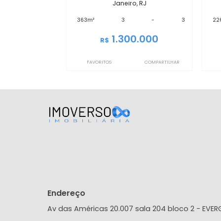
IMCB1130
Cobertura
Recreio dos Bandeirantes, Rio de
Janeiro, RJ
363m²
3
-
3
1.300.000
R$
FAVORITOS
COMPARTILHAR