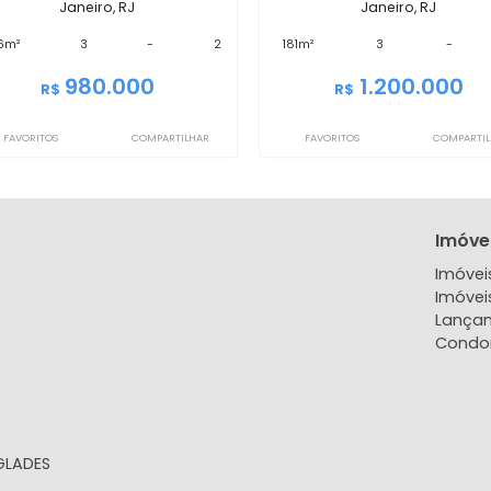
IMCB1147
IMCB1226
Cobertura
Cob
Recreio dos Bandeirantes, Rio de
Recreio dos Ban
Janeiro, RJ
Jane
226m²
3
-
2
181m²
3
980.000
1.
R$
R$
FAVORITOS
COMPARTILHAR
FAVORITOS