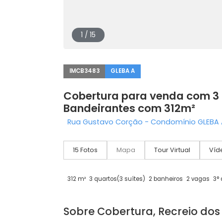
1 / 15
IMCB3483
GLEBA A
Cobertura para venda co
Bandeirantes com 312m²
Rua Gustavo Corção - Condomínio GLE
15 Fotos
Mapa
Tour Virtual