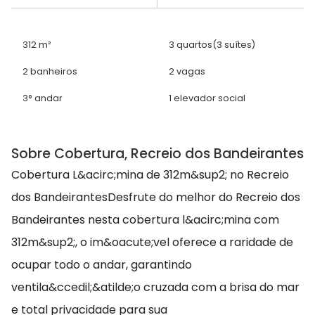
312 m²
3 quartos
(3 suítes)
2 banheiros
2 vagas
3° andar
1 elevador social
Sobre Cobertura, Recreio dos Bandeirantes
Cobertura L&acirc;mina de 312m&sup2; no Recreio
dos BandeirantesDesfrute do melhor do Recreio dos
Bandeirantes nesta cobertura l&acirc;mina com
312m&sup2;, o im&oacute;vel oferece a raridade de
ocupar todo o andar, garantindo
ventila&ccedil;&atilde;o cruzada com a brisa do mar
e total privacidade para sua