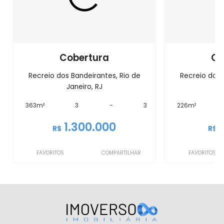
Cobertura
Co
Recreio dos Bandeirantes, Rio de
Recreio dos 
Janeiro, RJ
J
363m²
3
-
3
226m²
1.300.000
R$
R$
FAVORITOS
COMPARTILHAR
FAVORITOS