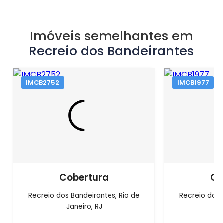
Imóveis semelhantes em
Recreio dos Bandeirantes
IMCB2752
IMCB1977
Cobertura
Co
Recreio dos Bandeirantes, Rio de
Recreio dos 
Janeiro, RJ
J