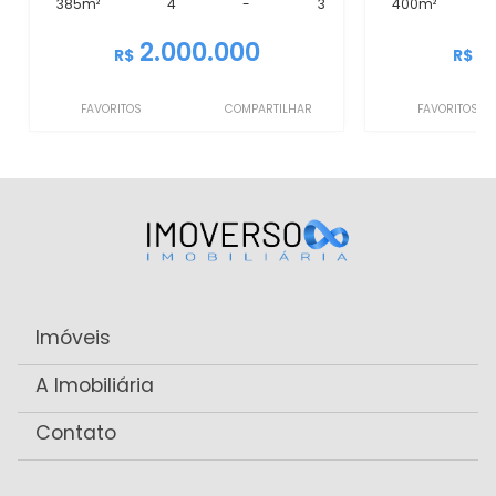
385m²
4
-
3
400m²
2.000.000
2
R$
R$
FAVORITOS
COMPARTILHAR
FAVORITOS
Imóveis
A Imobiliária
Contato