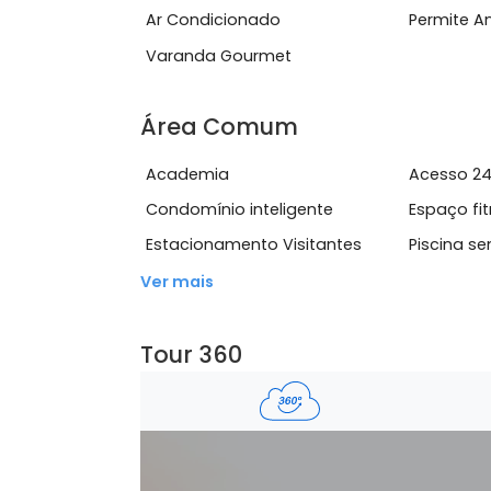
completa&nbsp;M&oacute;veis planejad
Ver mais
Características do Imóve
Ar Condicionado
Per
Varanda Gourmet
Área Comum
Academia
Ace
Condomínio inteligente
Esp
Estacionamento Visitantes
Pis
Ver mais