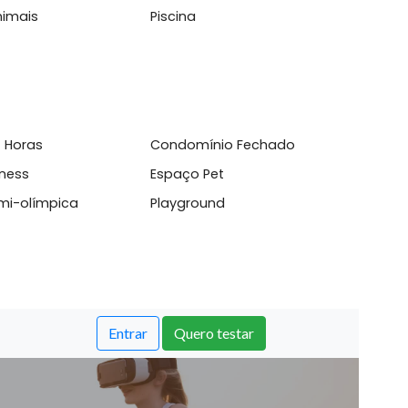
os&nbsp;Vista livre para ...
l
mite Animais
Piscina
sso 24 Horas
Condomínio Fechado
aço fitness
Espaço Pet
cina semi-olímpica
Playground