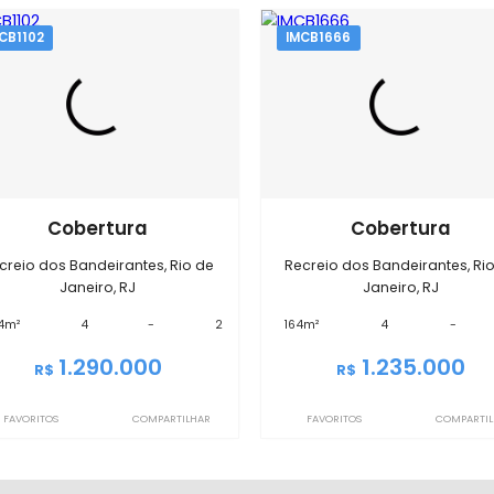
EXIBIR MAPA
óveis semelhantes em
Recreio do
IMCB1102
IMCB1666