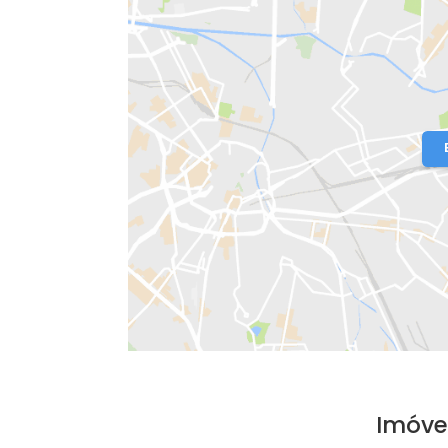
Localização do Imóvel
Condomínio:
PONTAL OCEÂNICO
- Po
Bairro:
Recreio dos Bandeirantes
- R
Endereço: Rua Teixeira Heizer