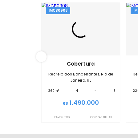
Im
IMCB0908