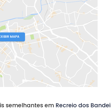
ntal Oceânico
io de Janeiro, RJ