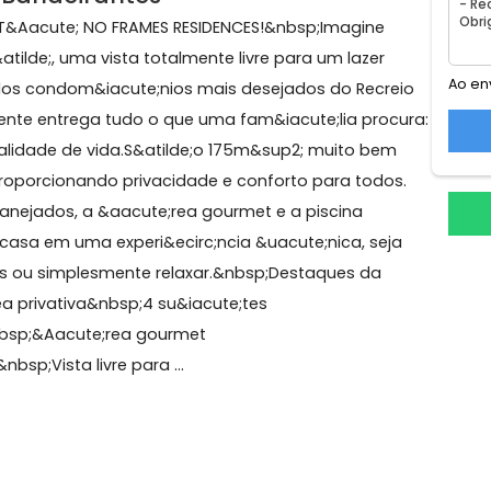
as
8° andar
2 elevadores sociais
2 elevadores de serviços
 dos Bandeirantes
.. E EST&Aacute; NO FRAMES RESIDENCES!&nbsp;Imagine
anh&atilde;, uma vista totalmente livre para um lazer
em um dos condom&iacute;nios mais desejados do Recr
plesmente entrega tudo o que uma fam&iacute;lia pro
to e qualidade de vida.S&atilde;o 175m&sup2; muito be
;tes, proporcionando privacidade e conforto para todo
is planejados, a &aacute;rea gourmet e a piscina
 em casa em uma experi&ecirc;ncia &uacute;nica, se
er amigos ou simplesmente relaxar.&nbsp;Destaques da
te;rea privativa&nbsp;4 su&iacute;tes
ativa&nbsp;&Aacute;rea gourmet