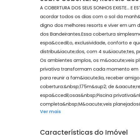
175 m²
4 quartos
(4 suítes)
1 banheiro
2 vag
Sobre Cobertura, Recreio
A COBERTURA DOS SEUS SONHOS EXISTE.
acordar todos os dias com o sol da m
digno dos melhores resorts e viver 
dos Bandeirantes.Essa cobertura sim
espa&ccedil;o, exclusividade, confor
distribu&iacute;dos, com 4 su&iacute
Os ambientes amplos, os m&oacute;ve
privativa transformam cada momento
para reunir a fam&iacute;lia, receb
cobertura:&nbsp;175m&sup2; de &aacu
espa&ccedil;osas&nbsp;Piscina priv