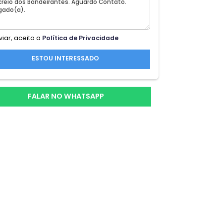
Ao enviar, aceito a
Política de Privacidade
eio
cura:
ESTOU INTERESSADO
m
s.
FALAR NO WHATSAPP
ja