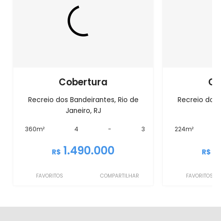
Cobertura
Co
Recreio dos Bandeirantes, Rio de
Recreio dos 
Janeiro, RJ
J
360m²
4
-
3
224m²
1.490.000
1
R$
R$
FAVORITOS
COMPARTILHAR
FAVORITOS