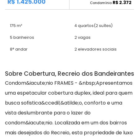
R$ 1.425.000
R$ 2.372
Condomínio
175 m²
4 quartos
(2 suítes)
5 banheiros
2 vagas
8° andar
2 elevadores sociais
Sobre Cobertura, Recreio dos Bandeirantes
Condom&iacute;nio FRAMES - &nbsp;Apresentamos
uma espetacular cobertura duplex, ideal para quem
busca sofistica&ccedil;&atilde;o, conforto e uma
vista deslumbrante para o lazer do
condom&iacute;nio. Localizada em um dos bairros
mais desejados do Recreio, esta propriedade de luxo