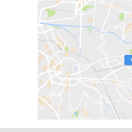
Localização do Imóvel
Condomínio:
GLEBA B
Bairro:
Recreio dos Bandeirantes
- R
Endereço: Avenida Glaucio Gil