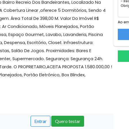
vagas
 dos Bandeirantes
a A No Bairro Recreio Dos Bandeirantes, Localizado Na
creio. A Cobertura Linear ,oferece 5 Dormitórios, Sendo
e Garagem. Área Total De 398,00 M. Valor Do Imóvel R$
erísticas: Ar Condicionado, Móveis Planejados, Portão
, Despensa, Espaço Gourmet, Lavabo, Lavanderia, Piscina
ozinha, Despensa, Escritório, Closet. Infraestrutura:
ão De Festas, Salão De Jogos. Proximidades: Bares E
pping Center, Supermercado. Segurança: Segurança 24h.
Sol Da Tarde. O PROPRIETARIO,ACEITA PROPOSTA 1.580.000
veis Planejados, Portão Eletrônico, Box Blindex,