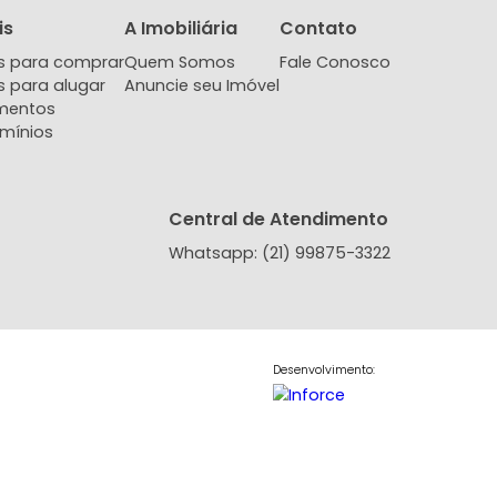
Imóveis
A Imobiliária
Contat
Imóveis para comprar
Quem Somos
Fale Co
Imóveis para alugar
Anuncie seu Imóvel
Lançamentos
Condomínios