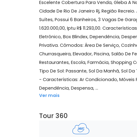
398 m²
5 quartos
(4 suítes)
6 banheiros
3 
Sobre Cobertura, Recreio
Escelente Cobertura Para Venda, Gleb
Cidade De Rio De Janeiro Rj, Região Re
Suítes, Possui 6 Banheiros, 3 Vagas D
1.620.000,00, Iptu R$ 11.293,00. Caract
Eletrônico, Box Blindex, Dependência
Privativa. Cômodos: Área De Serviço, C
Churrasqueira, Elevador, Piscina, Sal
Restaurantes, Escola, Farmácia, Sho
Tipo De Sol: Passante, Sol Da Manhã, 
- Características: Ar Condicionado, Mó
Dependência, Despensa, ...
Ver mais