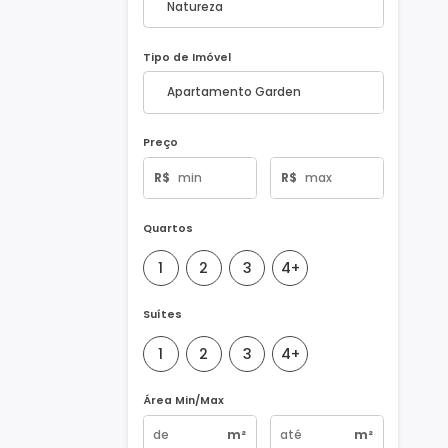
Natureza do Imóvel
Tipo de Imóvel
Preço
R$
R$
Quartos
1
2
3
4+
Suítes
1
2
3
4+