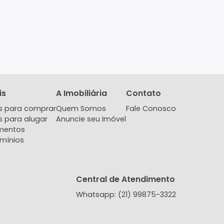
Imóveis
A Imobiliária
Contat
Imóveis para comprar
Quem Somos
Fale Co
Imóveis para alugar
Anuncie seu Imóvel
Lançamentos
Condomínios