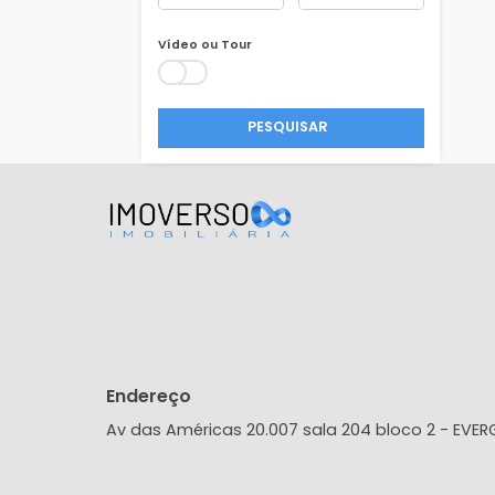
Área Min/Max
m²
m²
Vídeo ou Tour
PESQUISAR