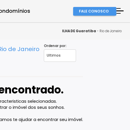
a equipe
Condomínios
FALE
A Imob
Finan
ILHA DE Guarat
Fale 
Ordenar por:
atiba, Rio de Janeiro
Favor
vel encontrado.
com as caracteristicas selecionadas.
ê vai encontrar o imóvel dos seus sonhos.