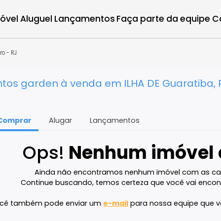
r imóvel
Aluguel
Lançamentos
Faça parte d
de Janeiro - RJ
entos garden à venda em ILHA DE Guar
Comprar
Alugar
Lançamentos
Ops!
Nenhum imó
Ainda não encontramos nenhum imóvel 
Continue buscando, temos certeza que voc