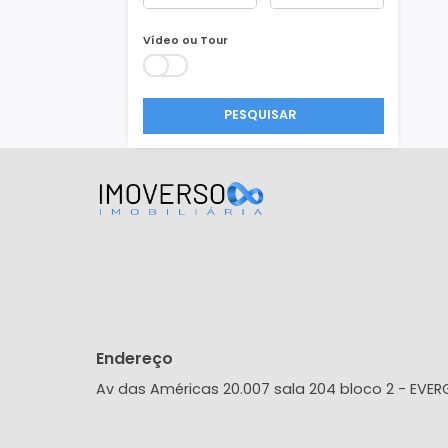
Área Min/Max
m²
m²
Vídeo ou Tour
PESQUISAR