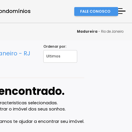
a equipe
Condomínios
FALE
A Imob
Finan
Madure
Fale 
Ordenar por:
io de Janeiro - RJ
Favor
vel encontrado.
com as caracteristicas selecionadas.
ê vai encontrar o imóvel dos seus sonhos.