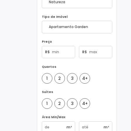
Natureza do Imóvel
Tipo de Imóvel
Preço
R$
R$
Quartos
1
2
3
4+
Suítes
1
2
3
4+