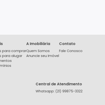
Imóveis
A Imobiliária
Contat
Imóveis para comprar
Quem Somos
Fale Co
Imóveis para alugar
Anuncie seu Imóvel
Lançamentos
Condomínios