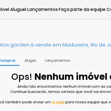
r imóvel
Aluguel
Lançamentos
Faça parte d
ro - RJ
entos garden à venda em Madureira, R
Comprar
Alugar
Lançamentos
Ops!
Nenhum imó
Ainda não encontramos nenhum imóvel 
Continue buscando, temos certeza que voc