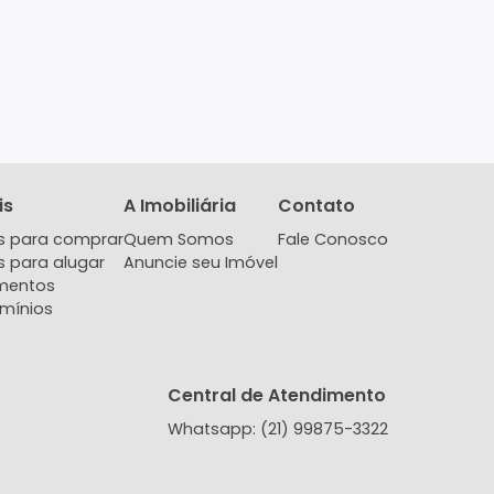
Imóveis
A Imobiliária
Contat
Imóveis para comprar
Quem Somos
Fale Co
Imóveis para alugar
Anuncie seu Imóvel
Lançamentos
Condomínios