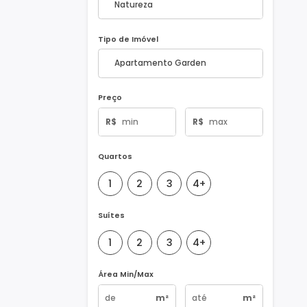
Natureza do Imóvel
Tipo de Imóvel
Preço
R$
R$
Quartos
1
2
3
4+
Suítes
1
2
3
4+