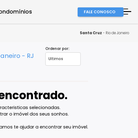
a equipe
Condomínios
FALE
A Imob
Finan
Santa C
Fale 
Ordenar por:
Rio de Janeiro - RJ
Favor
vel encontrado.
com as caracteristicas selecionadas.
ê vai encontrar o imóvel dos seus sonhos.