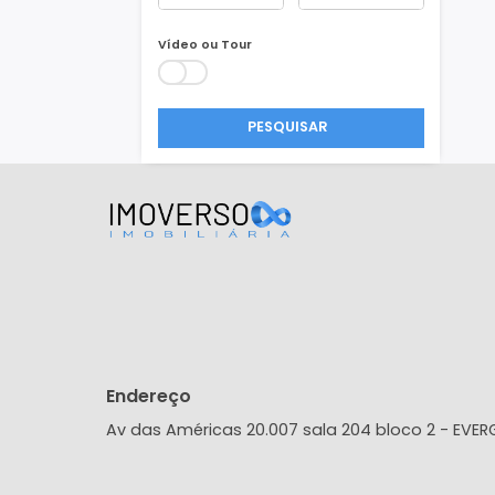
Área Min/Max
m²
m²
Vídeo ou Tour
PESQUISAR