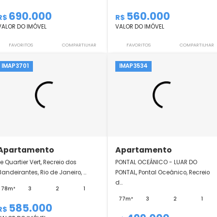
Apartamento
Apartamento
Arte Jardim, Cidade Arte, Barra
Etehe, Barra Olímpic
Olímpica, Rio de Janeiro, RJ
Janeiro, RJ
73m²
3
1
1
60m²
3
690.000
560.000
R$
R$
VALOR DO IMÓVEL
VALOR DO IMÓVEL
FAVORITOS
COMPARTILHAR
FAVORITOS
IMAP3701
IMAP3534