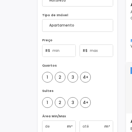
Natureza do Imóvel
Tipo de Imóvel
Preço
R$
R$
Quartos
1
2
3
4+
Suítes
1
2
3
4+