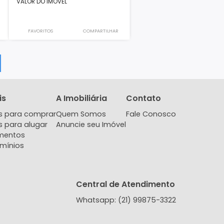
Apartamento
 LUAR DO
Etehe, Barra Olímpica, Rio de
nico, Recreio
Janeiro, RJ
60m²
3
2
1
2
1
526.000
R$
VALOR DO IMÓVEL
COMPARTILHAR
FAVORITOS
COMPARTILHAR
EGAR MAIS
Imóveis
A Imobiliária
Contat