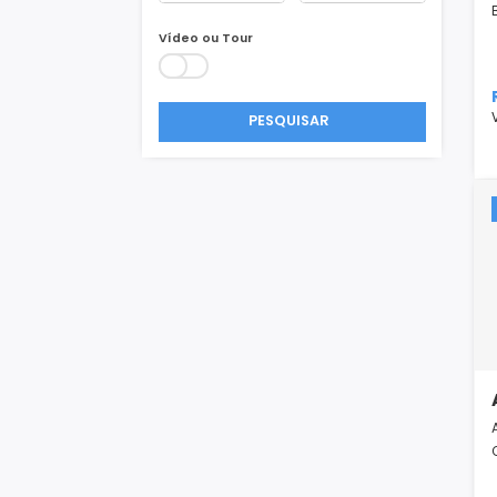
Área Min/Max
m²
m²
Vídeo ou Tour
PESQUISAR