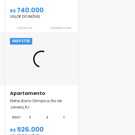
Apartamento
a, Rio de
FONTANO, Barra Olímpica, Rio de
Janeiro, RJ
2
-
83m²
3
1
1
740.000
R$
VALOR DO IMÓVEL
COMPARTILHAR
FAVORITOS
COMPARTILHAR
IMAP3735