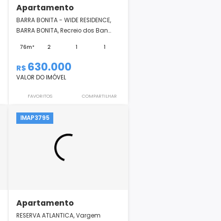
Apartamento
, Taquara, Rio
BARRA BONITA - WIDE RESIDENCE,
BARRA BONITA, Recreio dos Ban...
2
2
76m²
2
1
1
630.000
R$
VALOR DO IMÓVEL
COMPARTILHAR
FAVORITOS
COMPARTILHAR
IMAP3795