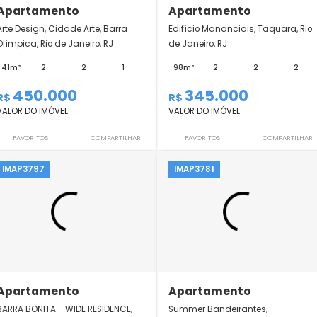
Apartamento
Apartamento
Arte Design, Cidade Arte, Barra
Edifício Mananciais
Olímpica, Rio de Janeiro, RJ
de Janeiro, RJ
41m²
2
2
1
98m²
2
450.000
345.000
R$
R$
VALOR DO IMÓVEL
VALOR DO IMÓVEL
FAVORITOS
COMPARTILHAR
FAVORITOS
IMAP3797
IMAP3781