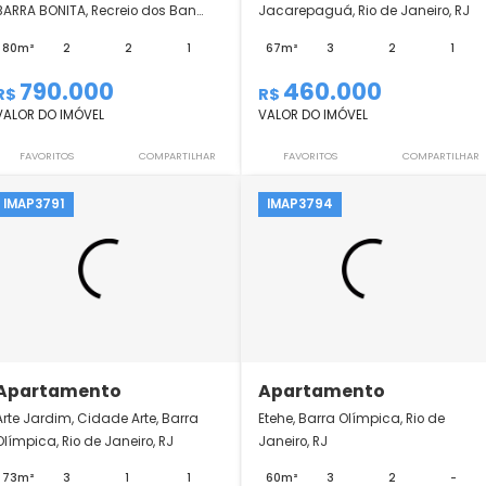
Apartamento
Apartamento
BARRA BONITA - WIDE RESIDENCE,
Summer Bandeirant
BARRA BONITA, Recreio dos Ban...
Jacarepaguá, Rio de
80m²
2
2
1
67m²
3
790.000
460.000
R$
R$
VALOR DO IMÓVEL
VALOR DO IMÓVEL
FAVORITOS
COMPARTILHAR
FAVORITOS
IMAP3791
IMAP3794