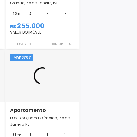
Apartamento
es,
RESERVA ATLANTICA, Vargem
 Janeiro, RJ
Grande, Rio de Janeiro, RJ
2
1
43m²
2
-
-
255.000
R$
VALOR DO IMÓVEL
COMPARTILHAR
FAVORITOS
COMPARTILHAR
IMAP3787