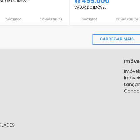
Apartamento
Apartamento
Le Quartier Vert, Recreio dos
PONTAL OCEÂNICO -
Bandeirantes, Rio de Janeiro, ...
PONTAL, Pontal Oceâ
d...
78m²
3
2
1
77m²
3
585.000
R$
499.000
VALOR DO IMÓVEL
R$
VALOR DO IMÓVEL
FAVORITOS
COMPARTILHAR
FAVORITOS
CARR