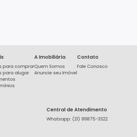
Imóveis
A Imobiliária
Contat
Imóveis para comprar
Quem Somos
Fale Co
Imóveis para alugar
Anuncie seu Imóvel
Lançamentos
Condomínios