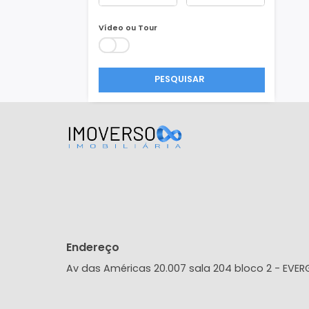
Área Min/Max
m²
m²
Vídeo ou Tour
PESQUISAR