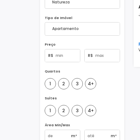
Natureza do Imóvel
Tipo de Imóvel
Preço
R$
R$
Quartos
1
2
3
4+
Suítes
1
2
3
4+