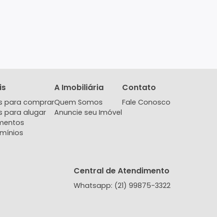
Imóveis
A Imobiliária
Contat
Imóveis para comprar
Quem Somos
Fale Co
Imóveis para alugar
Anuncie seu Imóvel
Lançamentos
Condomínios