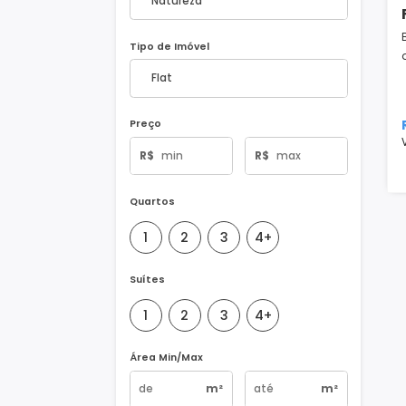
Natureza do Imóvel
Tipo de Imóvel
Preço
R$
R$
Quartos
1
2
3
4+
Suítes
1
2
3
4+