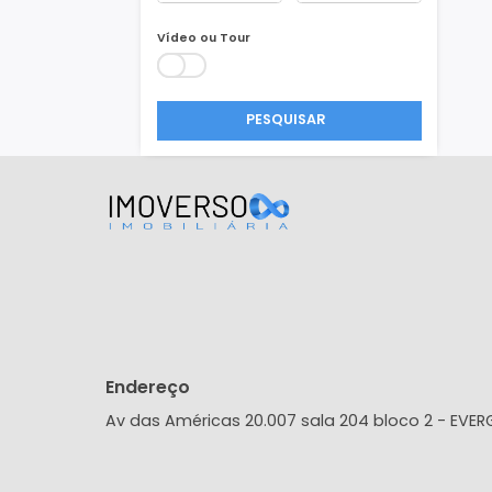
Área Min/Max
m²
m²
Vídeo ou Tour
PESQUISAR