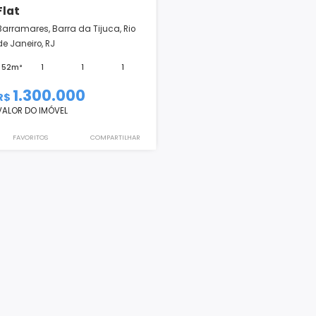
Flat
Barramares, Barra da Tijuca, Rio
de Janeiro, RJ
52m²
1
1
1
1.300.000
R$
VALOR DO IMÓVEL
FAVORITOS
COMPARTILHAR