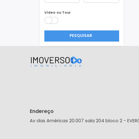
Área Min/Max
m²
m²
Vídeo ou Tour
PESQUISAR