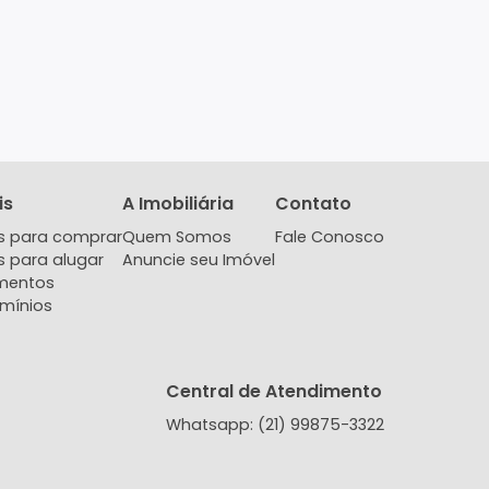
Imóveis
A Imobiliária
Contat
Imóveis para comprar
Quem Somos
Fale Co
Imóveis para alugar
Anuncie seu Imóvel
Lançamentos
Condomínios