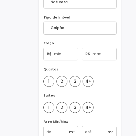
Natureza do Imóvel
Tipo de Imóvel
Preço
R$
R$
Quartos
1
2
3
4+
Suítes
1
2
3
4+