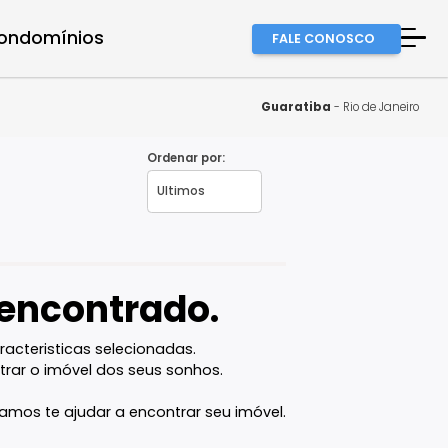
a equipe
Condomínios
FALE
A Imob
Finan
Guarat
Fale 
Ordenar por:
- RJ
Favor
vel encontrado.
com as caracteristicas selecionadas.
ê vai encontrar o imóvel dos seus sonhos.