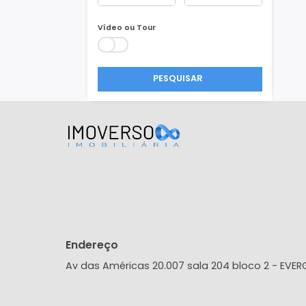
Área Min/Max
m²
m²
Vídeo ou Tour
PESQUISAR