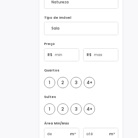
Natureza do Imóvel
Tipo de Imóvel
Preço
R$
R$
Quartos
1
2
3
4+
Suítes
1
2
3
4+