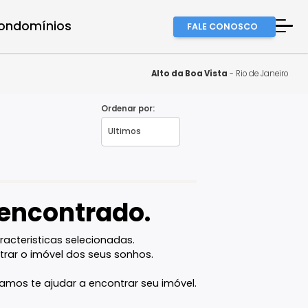
a equipe
Condomínios
FALE
A Imob
Finan
Alto da Boa Vi
Fale 
Ordenar por:
eiro - RJ
Favor
vel encontrado.
com as caracteristicas selecionadas.
ê vai encontrar o imóvel dos seus sonhos.