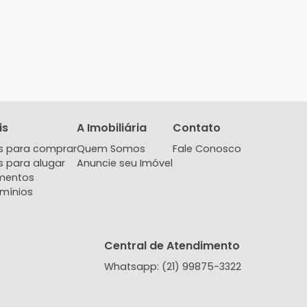
Imóveis
A Imobiliária
Contat
Imóveis para comprar
Quem Somos
Fale Co
Imóveis para alugar
Anuncie seu Imóvel
Lançamentos
Condomínios