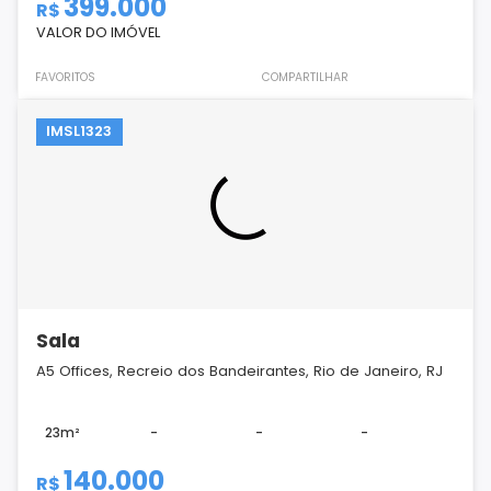
399.000
R$
VALOR DO IMÓVEL
FAVORITOS
COMPARTILHAR
IMSL1323
Sala
A5 Offices, Recreio dos Bandeirantes, Rio de Janeiro, RJ
23m²
-
-
-
140.000
R$