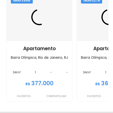
IMAP2996
IMAP3278
Apartamento
Aparta
Barra Olímpica, Rio de Janeiro, RJ
Barra Olímpica, Rio
34m²
1
-
-
34m²
1
377.000
360
R$
R$
FAVORITOS
COMPARTILHAR
FAVORITOS