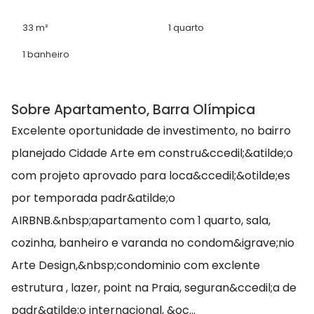
33 m²
1 quarto
1 banheiro
Sobre Apartamento, Barra Olímpica
Excelente oportunidade de investimento, no bairro
planejado Cidade Arte em constru&ccedil;&atilde;o
com projeto aprovado para loca&ccedil;&otilde;es
por temporada padr&atilde;o
AIRBNB.&nbsp;apartamento com 1 quarto, sala,
cozinha, banheiro e varanda no condom&igrave;nio
Arte Design,&nbsp;condominio com exclente
estrutura , lazer, point na Praia, seguran&ccedil;a de
padr&atilde;o internacional, &oc...