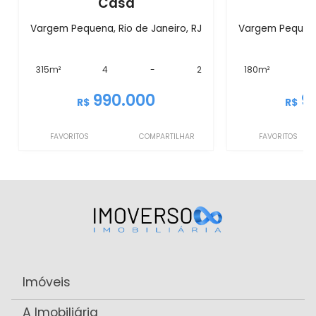
Casa
C
Vargem Pequena, Rio de Janeiro, RJ
Vargem Pequena,
315m²
4
-
2
180m²
990.000
9
R$
R$
FAVORITOS
COMPARTILHAR
FAVORITOS
Imóveis
A Imobiliária