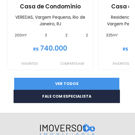
Casa de Condomínio
Casa de
VEREDAS, Vargem Pequena, Rio de
Residencial
Janeiro, RJ
Vargem Pequen
200m²
3
2
2
325m²
740.000
2
R$
R$
FAVORITOS
COMPARTILHAR
FAVORITOS
VER TODOS
FALE COM ESPECIALISTA