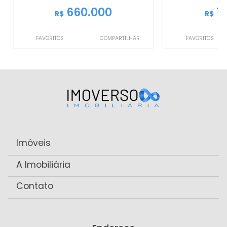
660.000
7
R$
R$
FAVORITOS
COMPARTILHAR
FAVORITOS
Imóveis
A Imobiliária
Contato