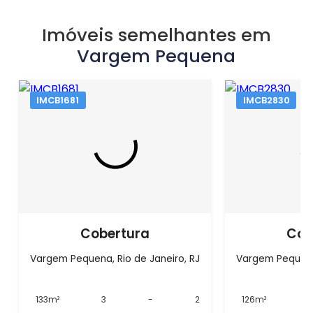
Imóveis semelhantes em
Vargem Pequena
IMCB1681
IMCB2830
Cobertura
Cob
Vargem Pequena, Rio de Janeiro, RJ
Vargem Pequena,
133m²
3
-
2
126m²
3