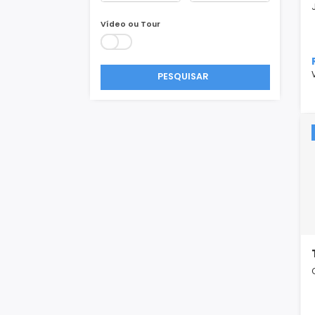
Área Min/Max
m²
m²
Vídeo ou Tour
PESQUISAR