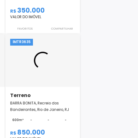
Terreno
de Janeiro, RJ
Planície Do Araguaia, Recreio dos
Bandeirantes, Rio de Janei...
-
-
200m²
-
-
-
000
350.000
R$
VALOR DO IMÓVEL
COMPARTILHAR
FAVORITOS
COMPARTILHAR
IMTR3635