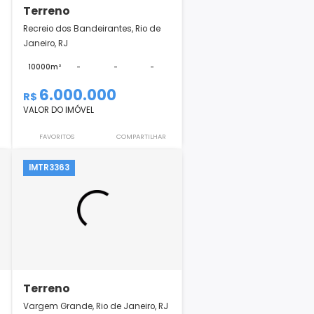
Terreno
iro, RJ
Recreio dos Bandeirantes, Rio de
Janeiro, RJ
-
1
10000m²
-
-
-
6.000.000
R$
VALOR DO IMÓVEL
COMPARTILHAR
FAVORITOS
COMPARTILHAR
IMTR3363