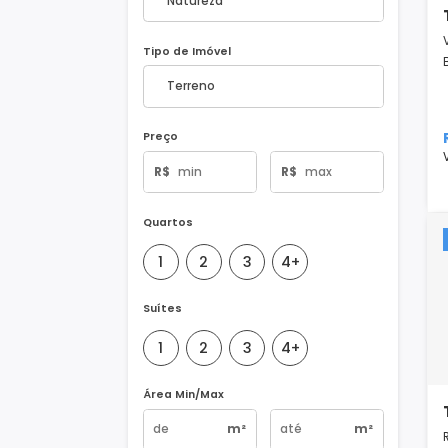
Natureza do Imóvel
Tipo de Imóvel
Preço
R$
R$
Quartos
1
2
3
4+
Suítes
1
2
3
4+