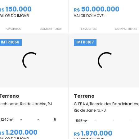
Terreno
Terreno
Colônia Alpina, Teresópolis, RJ
Vargem Grande, Rio 
728m²
-
-
2
67000m²
-
150.000
50.000.
R$
R$
VALOR DO IMÓVEL
VALOR DO IMÓVEL
FAVORITOS
COMPARTILHAR
FAVORITOS
IMTR3656
IMTR3187