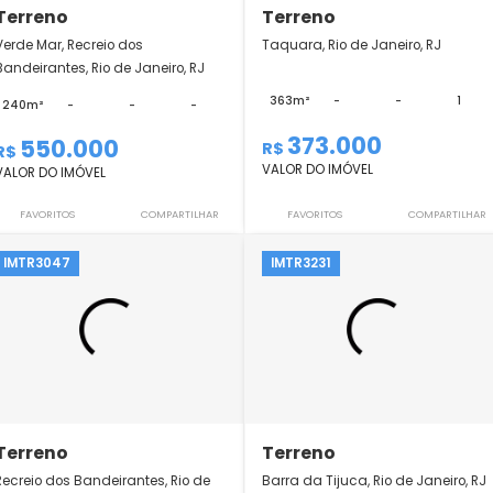
Terreno
Terreno
Verde Mar, Recreio dos
Taquara, Rio de Jane
Bandeirantes, Rio de Janeiro, RJ
363m²
-
240m²
-
-
-
373.000
550.000
R$
R$
VALOR DO IMÓVEL
VALOR DO IMÓVEL
FAVORITOS
COMPARTILHAR
FAVORITOS
IMTR3047
IMTR3231