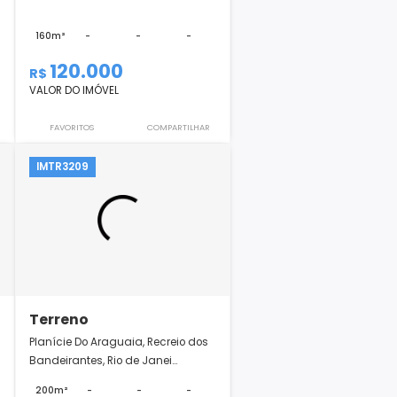
Terreno
 de Janeiro, RJ
Vargem Grande, Rio de Janeiro, RJ
-
-
160m²
-
-
-
000
120.000
R$
VALOR DO IMÓVEL
COMPARTILHAR
FAVORITOS
COMPARTILHAR
IMTR3209