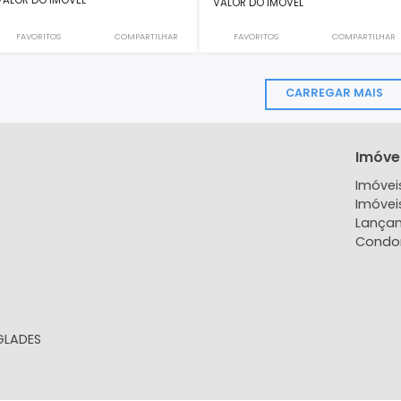
Terreno
Terreno
Pechincha, Rio de Janeiro, RJ
GLEBA A, Recreio do
Rio de Janeiro, RJ
1240m²
-
-
5
595m²
-
1.200.000
1.970.00
R$
R$
VALOR DO IMÓVEL
VALOR DO IMÓVEL
FAVORITOS
COMPARTILHAR
FAVORITOS
CARR