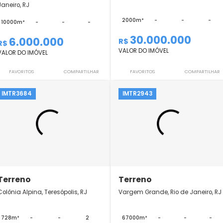
Terreno
Terreno
Recreio dos Bandeirantes, Rio de
Barra da Tijuca, Rio
Janeiro, RJ
2000m²
-
10000m²
-
-
-
30.000.
6.000.000
R$
R$
VALOR DO IMÓVEL
VALOR DO IMÓVEL
FAVORITOS
COMPARTILHAR
FAVORITOS
IMTR3684
IMTR2943